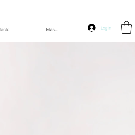
Login
tacto
Más...